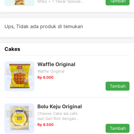
Tambah
Milky + 1 Tawar Spesial
Jumbo+ 1 Kasur Messes
Rp 50.000
+
Free 1 Tumbler (Bisa
pilih salah satu warna)
Ups, Tidak ada produk di temukan
Cakes
Waffle Original
Waffle Original
Rp 6.000
Tambah
Bolu Keju Original
Cheese Cake ala cafe
dari Sari Roti dengan
tekstur yang lembut dan
Rp 8.500
Tambah
ringan, terasa kejunya.
Cocok menemai momen