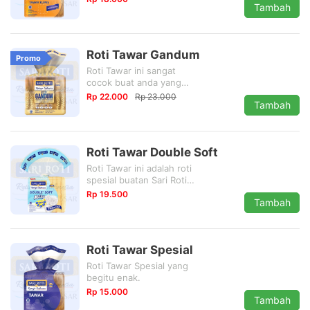
Tambah
Roti Tawar Gandum
Promo
Roti Tawar ini sangat
cocok buat anda yang
mengutamakan
Rp 22.000
Rp 23.000
Tambah
kesehatan. Gandumnya
di impor dari Australia.
Roti Tawar Double Soft
Roti Tawar ini adalah roti
spesial buatan Sari Roti
karena dibuat dengan
Rp 19.500
Tambah
kelembuatan dua kali
lipat dari biasanya.
Sangat enak untuk
dimakan langsung.
Roti Tawar Spesial
Roti Tawar Spesial yang
begitu enak.
Rp 15.000
Tambah