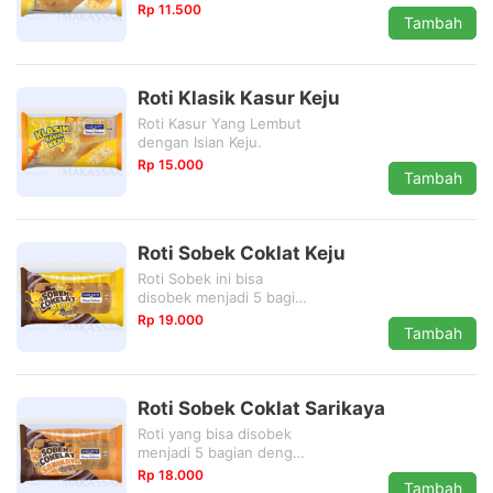
dinikmati bersama
Rp 11.500
Tambah
keluarga.
Roti Klasik Kasur Keju
Roti Kasur Yang Lembut
dengan Isian Keju.
Rp 15.000
Tambah
Roti Sobek Coklat Keju
Roti Sobek ini bisa
disobek menjadi 5 bagian
dengan balutan selai
Rp 19.000
Tambah
coklat dan keju yang
begitu nikmat
Roti Sobek Coklat Sarikaya
Roti yang bisa disobek
menjadi 5 bagian dengan
dibaluti selai Coklat dan
Rp 18.000
Tambah
Sarikaya