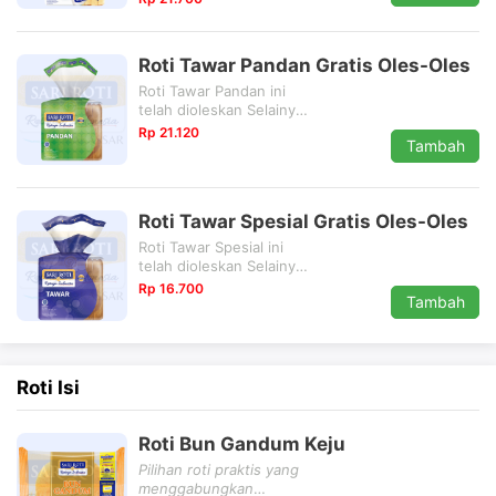
Roti Tawar Pandan Gratis Oles-Oles
Roti Tawar Pandan ini
telah dioleskan Selainya
Gratis.
Rp 21.120
Tambah
Roti Tawar Spesial Gratis Oles-Oles
Roti Tawar Spesial ini
telah dioleskan Selainya
Gratis.
Rp 16.700
Tambah
Roti Isi
Roti Bun Gandum Keju
Pilihan roti praktis yang
menggabungkan