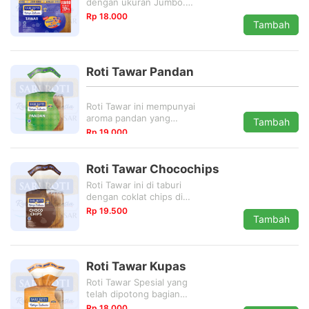
dengan ukuran Jumbo.
Lebih hemat 20% dari
Rp 18.000
Tambah
biasanya.
Roti Tawar Pandan
Roti Tawar ini mempunyai
aroma pandan yang
Tambah
begitu aromatik dan enak
Rp 19.000
dimakan langsung.
Roti Tawar Chocochips
Roti Tawar ini di taburi
dengan coklat chips di
setiap permukaannya.
Rp 19.500
Tambah
Sangat cocok untuk di
makan langsung
Roti Tawar Kupas
Roti Tawar Spesial yang
telah dipotong bagian
luarnya.
Rp 18.000