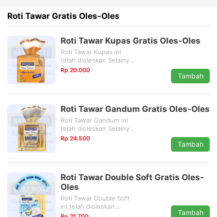
Roti Tawar Gratis Oles-Oles
Roti Tawar Kupas Gratis Oles-Oles
Roti Tawar Kupas ini
telah dioleskan Selainya
Gratis.
Rp 20.000
Tambah
Roti Tawar Gandum Gratis Oles-Oles
Roti Tawar Gandum ini
telah dioleskan Selainya
Gratis.
Rp 24.500
Tambah
Roti Tawar Double Soft Gratis Oles-
Oles
Roti Tawar Double Soft
ini telah dioleskan
Tambah
Selainya Gratis.
Rp 21.700