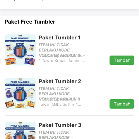
Paket Free Tumbler
Paket Tumbler 1
ITEM INI TIDAK
BERLAKU KODE
VOUCHER APAPUN !!
1 Tawar Spesial Jumbo+
Tambah
1 Tawar Kupas Jumbo +
2 Sandwich Margarin
Rp 50.000
Gula
+ Free 1 Tumbler
(Bisa pilih salah satu
Paket Tumbler 2
warna)
ITEM INI TIDAK
BERLAKU KODE
VOUCHER APAPUN !!
1 Tawar Spesial + 1
Tambah
Tawar Milky Soft + 1
Choco Bun + 1 Choco
Rp 50.000
Cheese Bun + 1 Sisir
Mentega +
Free 1
Paket Tumbler 3
Tumbler (Bisa pilih salah
satu warna)
ITEM INI TIDAK
BERLAKU KODE