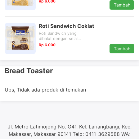
Rp 6.000
Tambah
Roti Sandwich Coklat
Roti Sandwich yang
dibalut dengan selai
coklat yang begitu
Rp 6.000
Tambah
menggoda
Bread Toaster
Ups, Tidak ada produk di temukan
Jl. Metro Latimojong No. G41. Kel. Lariangbangi, Kec.
Makassar, Makassar 90141 Telp: 0411-3629588 WA: