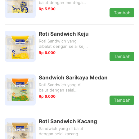
balut dengan mentega
dan gula pasir yang
Rp 5.500
Tambah
begitu nikmat
Roti Sandwich Keju
Roti Sandwich yang
dibalut dengan selai keju
yang begitu menggoda
Rp 6.000
Tambah
Sandwich Sarikaya Medan
Roti Sandwich yang di
balut dengan selai
sarikaya yang begitu
Rp 6.000
Tambah
nikmat
Roti Sandwich Kacang
Sandwich yang di balut
dengan selai kacang
yang begitu memikat