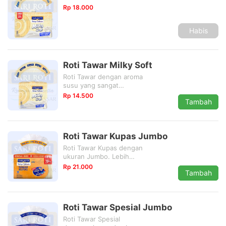
Rp 18.000
Habis
Roti Tawar Milky Soft
Roti Tawar dengan aroma
susu yang sangat
lembut.
Rp 14.500
Tambah
Roti Tawar Kupas Jumbo
Roti Tawar Kupas dengan
ukuran Jumbo. Lebih
hemat 20% dari
Rp 21.000
Tambah
biasanya.
Roti Tawar Spesial Jumbo
Roti Tawar Spesial