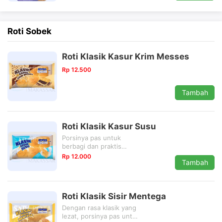
Roti Sobek
Roti Klasik Kasur Krim Messes
Rp 12.500
Tambah
Roti Klasik Kasur Susu
Porsinya pas untuk
berbagi dan praktis
untuk menemani
Rp 12.000
Tambah
perjalanan Anda, rasa
perpaduan unik kosong
tanpa isi dengan Rasa
susu.
Roti Klasik Sisir Mentega
diproduksi dan dikemas
secara higienis sehingga
Dengan rasa klasik yang
aman untuk dikonsumsi.
lezat, porsinya pas untuk