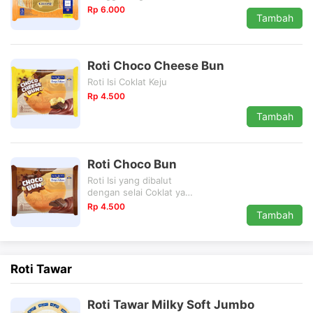
kelembutan roti gandum
Rp 6.000
Tambah
dengan isian krim keju
yang creamy
Roti Choco Cheese Bun
Roti Isi Coklat Keju
Rp 4.500
Tambah
Roti Choco Bun
Roti Isi yang dibalut
dengan selai Coklat yang
begitu nikmat
Rp 4.500
Tambah
Roti Tawar
Roti Tawar Milky Soft Jumbo